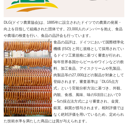
DLG(ドイツ農業協会)は、1885年に設立されたドイツでの農業の発展・
向上を目指して組織された団体です。23,000人のメンバーを抱え、食品
や農場の検査を行い、食品の品評会も行っています。
食品の品評は、ドイツにおいて国際標準化
機構 (ISO) と同じ規格として採用されてい
るドイツ工業規格に基づく審査が行われ、
毎年世界各国からビールやワインなどの飲
料、加工食品、アイスクリームや乳製品、
肉製品等の27,000ほどの製品が対象として
登録されます。審査基準は「DLG5点方
式」という官能分析方法に基づき、外観、
内観、食感、風味、味の5項目において0
～5の採点法方式により審査され、金賞、
銀賞、銅賞が授与されます。相対評価では
なく絶対評価を用いているため、定められ
た技術水準を満たした商品には賞が与えられます。